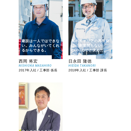
建設は一人ではできな
私のキャリアの再出発
い。みんながいてくれ
は、創業間もない
るからできる。
CONIQでと決めた。
西岡 将宏
日永田 隆徳
NISHIOKA MASAHIRO
HIEIDA TAKANORI
2017年入社 / 工事部 係長
2018年入社 / 工事部 課長