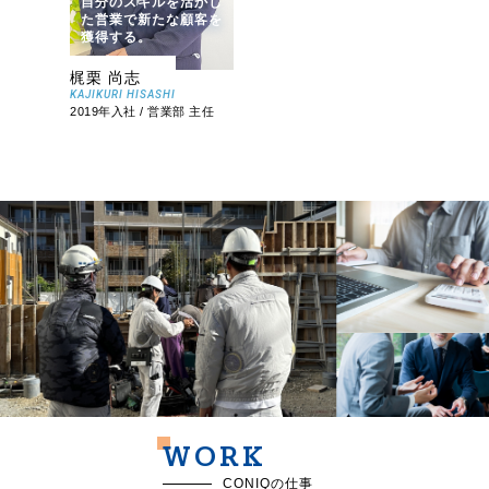
自分のスキルを活かし
た営業で新たな顧客を
獲得する。
梶栗 尚志
KAJIKURI HISASHI
2019年入社 / 営業部 主任
WORK
CONIQの仕事