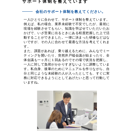
サポート体制を整えています
会社のサポート体制を教えてください。
一人ひとりに合わせて、サポート体制を整えています。
例えば、私の場合、業界未経験で不安でしたが、最初に
現場を経験させてもらい、知識を学ばせていただいたお
かげで、いざ営業に出るときにある程度把握した上で活
動することができました。一律に決まった研修などはな
いですが、その人に合わせて最適な方法を考えてくれま
す。
また、課題があれば、乗り越えるために、みんなでミー
ティングを開いたり、突然井戸端会議が始まったり、全
体会議も一ヶ月に１回あるのでその場で状況を把握し、
一人に対して負荷がかかりすぎないように調整していま
す。私自身、後輩のためにマニュアルを作りながら、自
分と同じような未経験の人が入ったとしても、すぐに実
務に対応できるようにとしてあげたいと思って行動して
いますね。