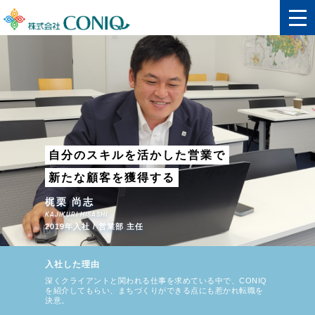
自分のスキルを活かした営業で
新たな顧客を獲得する
梶栗 尚志
KAJIKURI HISASHI
2019年入社 / 営業部 主任
入社した理由
深くクライアントと関われる仕事を求めている中で、CONIQ
を紹介してもらい、
まちづくりができる点にも惹かれ転職を
決意。